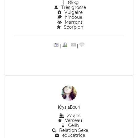
85kg
Très grosse
Vulgaire
hindoue
Marrons
Scorpion
|
|
|
KrysiaBb84
27 ans
Verseau
Célib
Relation Sexe
éducatrice