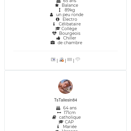
65 ans
Balance
89kg
un peu ronde
Electro
Célibataire
Collège
Bourgeois
Chiller
de chambre
|
|
|
TsTaliesin84
64 ans
171cm
catholique
CAP
Mariée