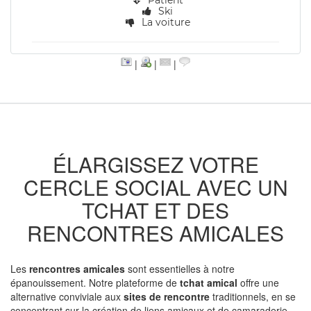
Patient
Ski
La voiture
|
|
|
ÉLARGISSEZ VOTRE
CERCLE SOCIAL AVEC UN
TCHAT ET DES
RENCONTRES AMICALES
Les
rencontres amicales
sont essentielles à notre
épanouissement. Notre plateforme de
tchat amical
offre une
alternative conviviale aux
sites de rencontre
traditionnels, en se
concentrant sur la création de liens amicaux et de camaraderie.