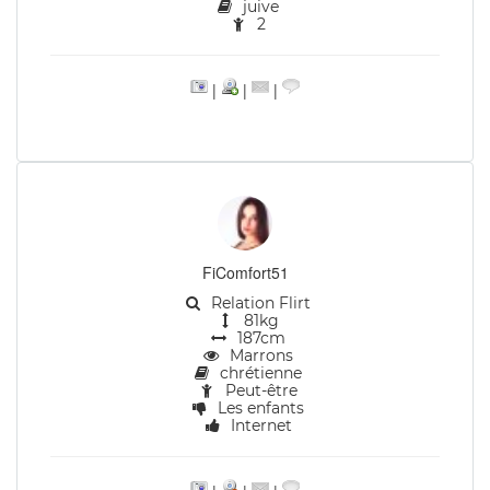
juive
2
|
|
|
FiComfort51
Relation Flirt
81kg
187cm
Marrons
chrétienne
Peut-être
Les enfants
Internet