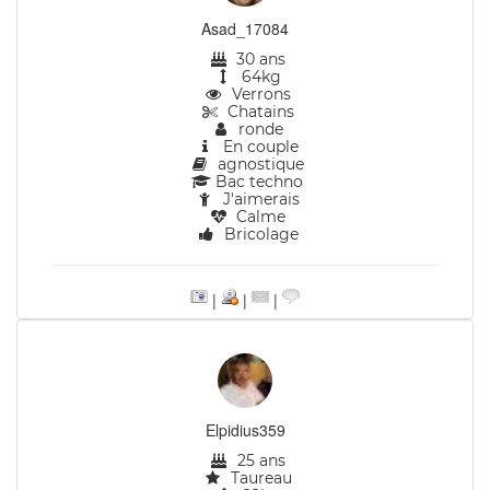
Asad_17084
30 ans
64kg
Verrons
Chatains
ronde
En couple
agnostique
Bac techno
J'aimerais
Calme
Bricolage
|
|
|
Elpidius359
25 ans
Taureau