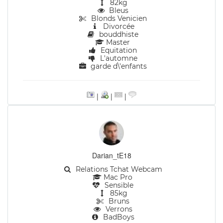
82kg
Bleus
Blonds Venicien
Divorcée
bouddhiste
Master
Equitation
L'automne
garde d\'enfants
|
|
|
Darian_tE18
Relations Tchat Webcam
Mac Pro
Sensible
85kg
Bruns
Verrons
BadBoys