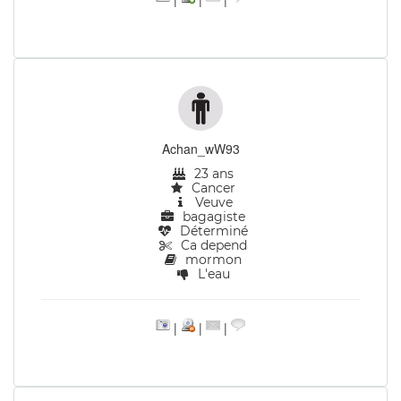
Achan_wW93
23 ans
Cancer
Veuve
bagagiste
Déterminé
Ca depend
mormon
L'eau
|
|
|