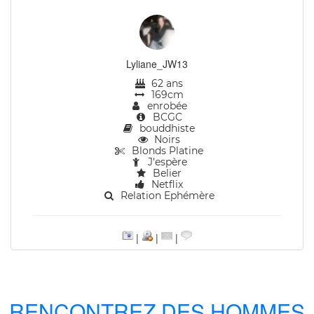
Lyliane_JW13
62 ans
169cm
enrobée
BCGC
bouddhiste
Noirs
Blonds Platine
J'espère
Belier
Netflix
Relation Ephémère
|
|
|
RENCONTREZ DES HOMMES