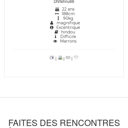
DlVishnu66
22 ans
188cm
90kg
magnifique
Excentrique
hindou
Difficile
Marrons
|
|
|
FAITES DES RENCONTRES